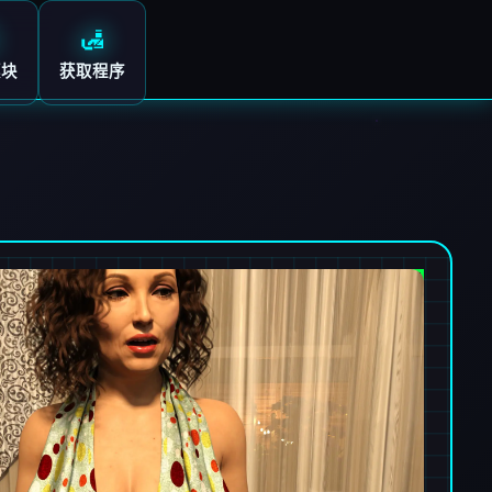
🛃
模块
获取程序