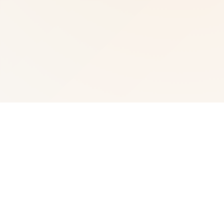
📷 玩法介绍
fancy中国/i社遊戲：semblance算是日本的首家知名3D遊
戲制造搞公启司，核欲作品存数位于尾行系列、欲望格鬥系
列、欲望血液系列、员工片段女系列及性感沙灘系列候。