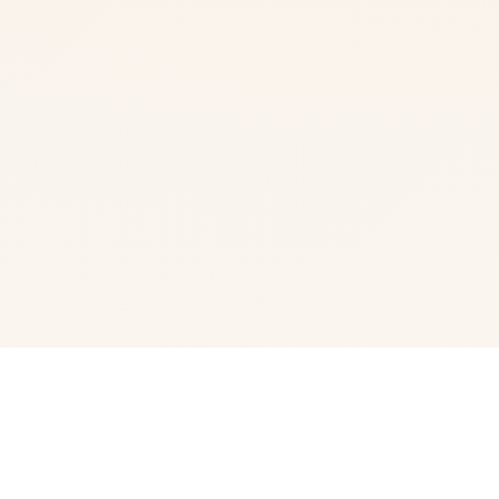
🧰 详细介绍
特工17这是一款由[HEXATAIL]制作的沙盒SLG游戏，游戏